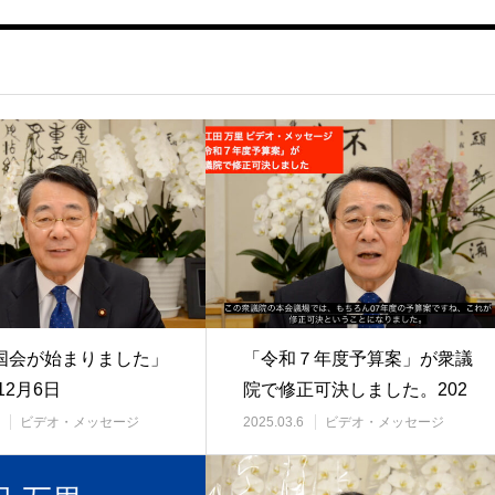
国会が始まりました」
「令和７年度予算案」が衆議
12月6日
院で修正可決しました。202
5年3月
ビデオ・メッセージ
2025.03.6
ビデオ・メッセージ