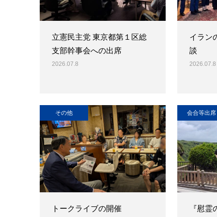
立憲民主党 東京都第１区総
イラン
支部幹事会への出席
談
2026.07.8
2026.07.8
その他
会合等出席
トークライブの開催
『慰霊