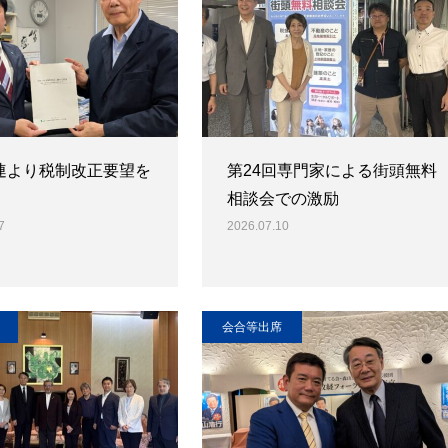
連より税制改正要望を
第24回専門家による街頭無料
相談会での激励
7
2026.07.10
会合等出席