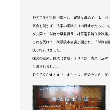
野党７党が共同で提出し、審議を求めている「ガ
事会も開かず、法案の審議入りの目途がたってい
が共同で「財務金融委員長井林辰憲君解任決議案
これを受けて、衆議院本会議が開かれ、「財務金
決が行われました。
採決の結果、白票（賛成）２３７票、青票（反対
可決されました。
野党７党がまとまり、また一つ、国会を大きく変