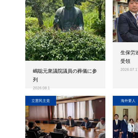
生保労
受領
2026.07.1
嶋聡元衆議院議員の葬儀に参
列
2026.08.1
立憲民主党
海外要人