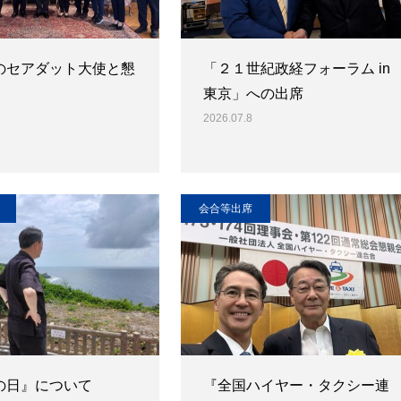
のセアダット大使と懇
「２１世紀政経フォーラム in
東京」への出席
2026.07.8
会合等出席
の日』について
『全国ハイヤー・タクシー連