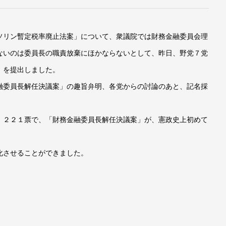
ソリン暫定税率廃止法案」について、衆議院では財務金融委員会理
ないのは委員長の職責放棄にほかならないとして、昨日、野党７党
」を提出しました。
融委員長解任決議案」の趣旨弁明、各党からの討論のあと、記名採
）２２１票で、「財務金融委員長解任決議案」が、憲政史上初めて
化させることができました。