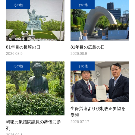
その他
その他
81年目の長崎の日
81年目の広島の日
2026.08.9
2026.08.9
その他
その他
生保労連より税制改正要望を
受領
嶋聡元衆議院議員の葬儀に参
2026.07.17
列
2026.08.1