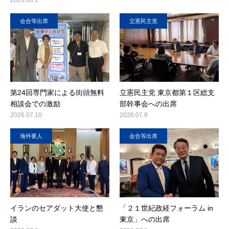
会合等出席
立憲民主党
第24回専門家による街頭無料
立憲民主党 東京都第１区総支
相談会での激励
部幹事会への出席
2026.07.10
2026.07.8
海外要人
会合等出席
イランのセアダット大使と懇
「２１世紀政経フォーラム in
談
東京」への出席