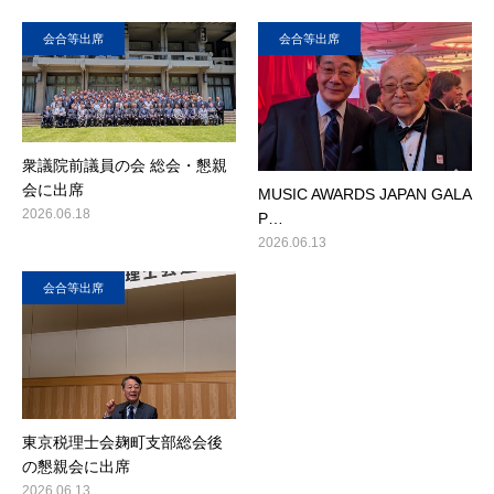
会合等出席
会合等出席
衆議院前議員の会 総会・懇親
会に出席
MUSIC AWARDS JAPAN GALA
2026.06.18
P…
2026.06.13
会合等出席
東京税理士会麹町支部総会後
の懇親会に出席
2026.06.13