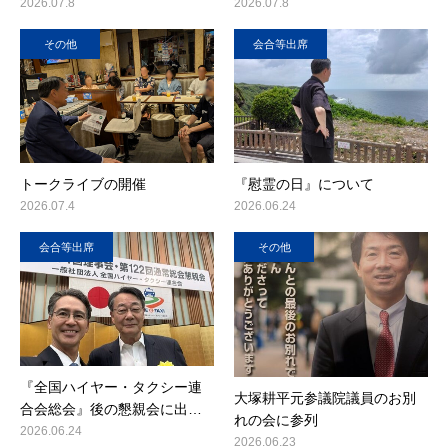
2026.07.8
2026.07.8
その他
会合等出席
トークライブの開催
『慰霊の日』について
2026.07.4
2026.06.24
会合等出席
その他
『全国ハイヤー・タクシー連
大塚耕平元参議院議員のお別
合会総会』後の懇親会に出…
れの会に参列
2026.06.24
2026.06.23