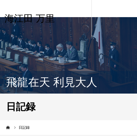
海江田 万里
飛龍在天 利見大人
日記録
ーム
日記録