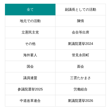
全て
副議長としての活動
地元での活動
陳情
立憲民主党
会合等出席
その他
衆議院選挙2024
海外要人
管見永田町
国会
面会
議員連盟
三雲たかまさ
参議院選挙2025
労働組合
中道改革連合
衆議院選挙2026