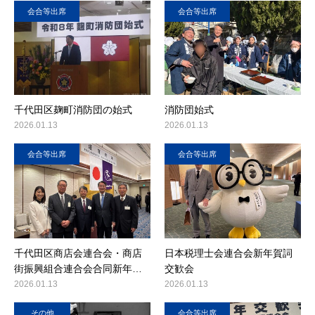
会合等出席
会合等出席
千代田区麹町消防団の始式
消防団始式
2026.01.13
2026.01.13
会合等出席
会合等出席
千代田区商店会連合会・商店
日本税理士会連合会新年賀詞
街振興組合連合会合同新年…
交歓会
2026.01.13
2026.01.13
その他
会合等出席