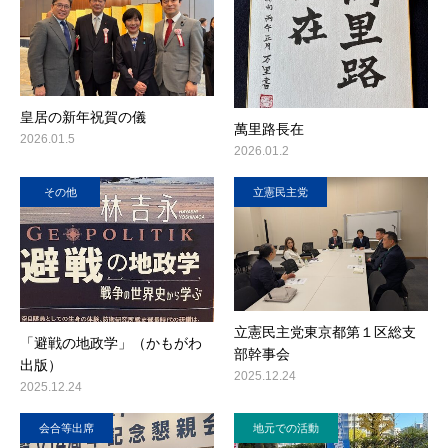
皇居の新年祝賀の儀
萬里路長在
2026.01.5
2026.01.2
その他
立憲民主党
立憲民主党東京都第１区総支
「避戦の地政学」（かもがわ
部幹事会
出版）
2025.12.24
2025.12.24
会合等出席
地元での活動