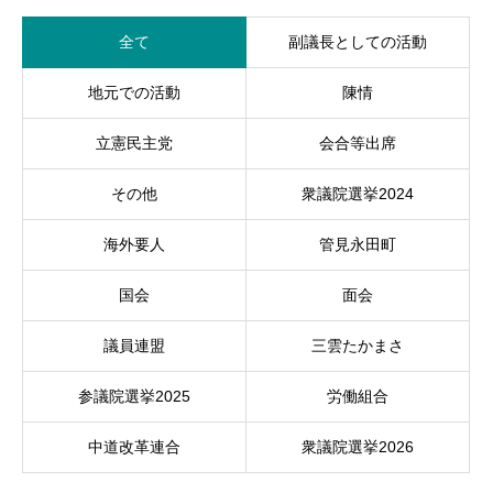
全て
副議長としての活動
地元での活動
陳情
立憲民主党
会合等出席
その他
衆議院選挙2024
海外要人
管見永田町
国会
面会
議員連盟
三雲たかまさ
参議院選挙2025
労働組合
中道改革連合
衆議院選挙2026