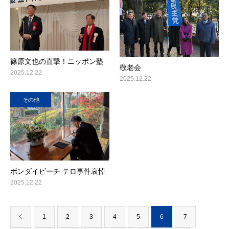
篠原文也の直撃！ニッポン塾
敬老会
2025.12.22
2025.12.22
その他
ボンダイビーチ テロ事件哀悼
2025.12.22
1
2
3
4
5
6
7