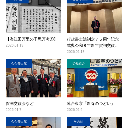
【海江田万里の千思万考①】
行政書士法制定７５周年記念
式典令和８年新年賀詞交歓…
2026.01.13
2026.01.13
会合等出席
労働組合
賀詞交歓会など
連合東京「新春のつどい」
2026.01.7
2026.01.6
会合等出席
その他