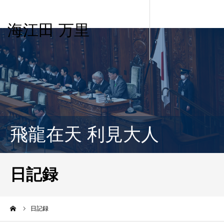
海江田 万里
飛龍在天 利見大人
日記録
ーム
日記録