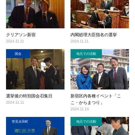
クリアソン新宿
内閣総理大臣指名の選挙
2024.11.11
2024.11.11
国会
地元での活動
選挙後の特別国会召集日
新宿区内各種イベント「こ
こ・からまつり」
2024.11.11
2024.11.10
管見永田町
地元での活動