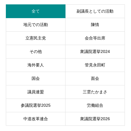
全て
副議長としての活動
地元での活動
陳情
立憲民主党
会合等出席
その他
衆議院選挙2024
海外要人
管見永田町
国会
面会
議員連盟
三雲たかまさ
参議院選挙2025
労働組合
中道改革連合
衆議院選挙2026