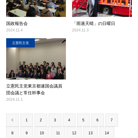
国政報告会
「雨過天晴」の日曜日
2024.11.4
2024.11.3
立憲民主党
立憲民主党東京都連国会議員
団会議と常任幹事会
2024.11.1
1
2
3
4
5
6
7
8
9
10
11
12
13
14