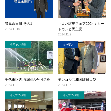
管見永田町 その1
ちよだ環境フェア2024：カー
トカンと民主党
2024.11.10
2024.11.9
地元での活動
海外要人
千代田区内消防団の合同点検
モンゴル共和国駐日大使
2024.11.8
2024.11.5
地元での活動
地元での活動