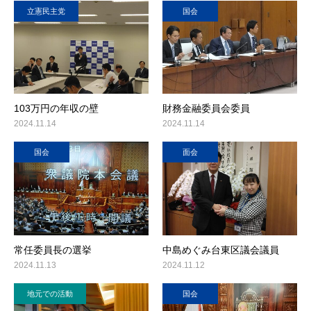
立憲民主党
国会
103万円の年収の壁
財務金融委員会委員
2024.11.14
2024.11.14
国会
面会
常任委員長の選挙
中島めぐみ台東区議会議員
2024.11.13
2024.11.12
地元での活動
国会