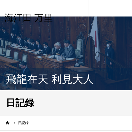
海江田 万里
飛龍在天 利見大人
日記録
ーム
日記録