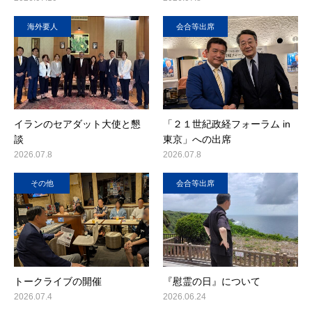
海外要人
会合等出席
イランのセアダット大使と懇
「２１世紀政経フォーラム in
談
東京」への出席
2026.07.8
2026.07.8
その他
会合等出席
トークライブの開催
『慰霊の日』について
2026.07.4
2026.06.24