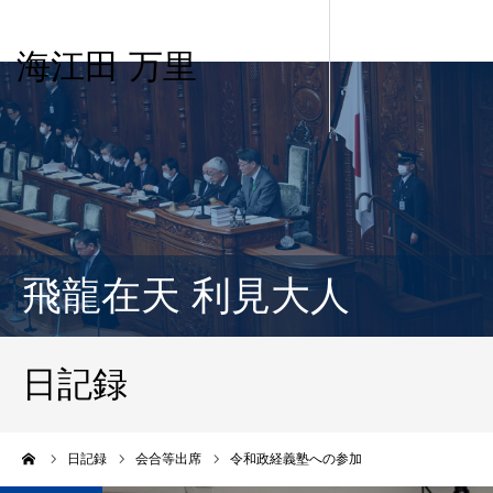
海江田 万里
飛龍在天 利見大人
日記録
ーム
日記録
会合等出席
令和政経義塾への参加