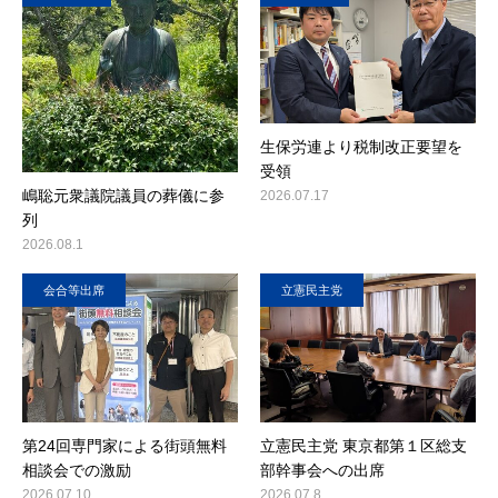
生保労連より税制改正要望を
受領
嶋聡元衆議院議員の葬儀に参
2026.07.17
列
2026.08.1
会合等出席
立憲民主党
第24回専門家による街頭無料
立憲民主党 東京都第１区総支
相談会での激励
部幹事会への出席
2026.07.10
2026.07.8