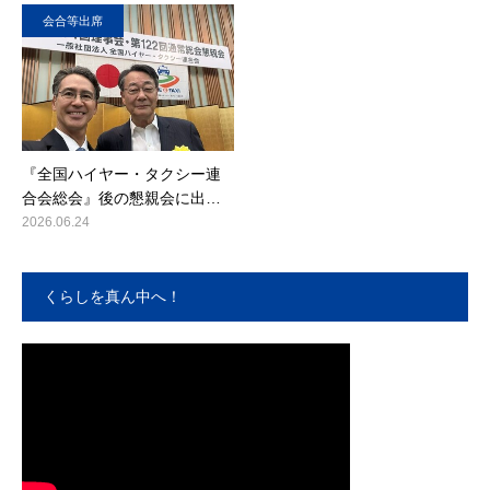
会合等出席
『全国ハイヤー・タクシー連
合会総会』後の懇親会に出…
2026.06.24
くらしを真ん中へ！