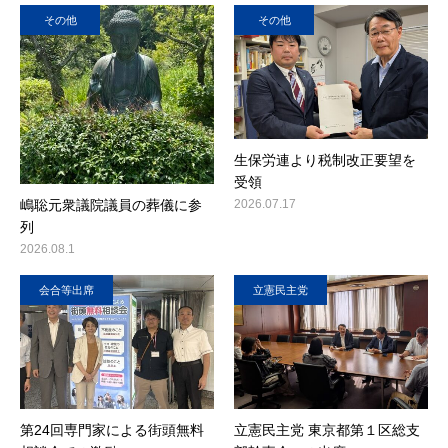
その他
その他
生保労連より税制改正要望を
受領
嶋聡元衆議院議員の葬儀に参
2026.07.17
列
2026.08.1
会合等出席
立憲民主党
第24回専門家による街頭無料
立憲民主党 東京都第１区総支