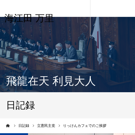
海江田 万里
飛龍在天 利見大人
日記録
ーム
日記録
立憲民主党
りっけんカフェでのご挨拶