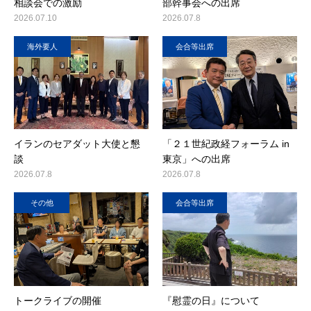
相談会での激励
部幹事会への出席
2026.07.10
2026.07.8
海外要人
会合等出席
イランのセアダット大使と懇
「２１世紀政経フォーラム in
談
東京」への出席
2026.07.8
2026.07.8
その他
会合等出席
トークライブの開催
『慰霊の日』について