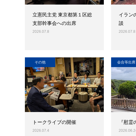
立憲民主党 東京都第１区総
イラン
支部幹事会への出席
談
2026.07.8
2026.07.8
その他
会合等出席
トークライブの開催
『慰霊
2026.07.4
2026.06.2