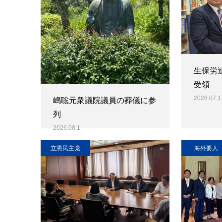
生保労
受領
2026.07.1
嶋聡元衆議院議員の葬儀に参
列
2026.08.1
立憲民主党
海外要人