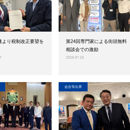
連より税制改正要望を
第24回専門家による街頭無料
相談会での激励
7
2026.07.10
会合等出席