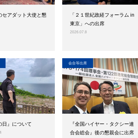
のセアダット大使と懇
「２１世紀政経フォーラム in
東京」への出席
2026.07.8
会合等出席
の日』について
『全国ハイヤー・タクシー連
合会総会』後の懇親会に出席
4